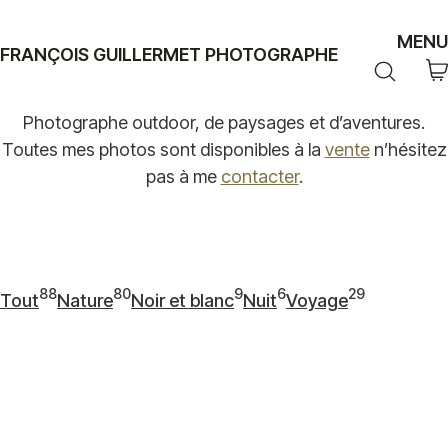
MENU
FRANÇOIS GUILLERMET PHOTOGRAPHE
Photographe outdoor, de paysages et d’aventures.
Toutes mes photos sont disponibles à la
vente
n’hésitez
pas à me
contacter
.
88
80
9
6
29
Tout
Nature
Noir et blanc
Nuit
Voyage
88
80
9
6
29
articles
articles
articles
articles
articles