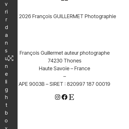
v
ri
© 2026 François GUILLERMET Photographie
r
d
a
n
s
François Guillermet auteur photographe
u
74230 Thones
n
Haute Savoie – France
e
–
li
APE 9003B – SIRET : 820997 187 00019
g
Instagram
Facebook
Etsy
h
t
b
o
x