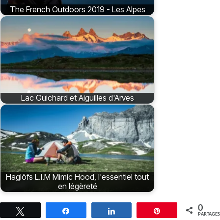
The French Outdoors 2019 - Les Alpes
Lac Guichard et Aiguilles d'Arves
Haglöfs L.I.M Mimic Hood, l'essentiel tout
en légèreté
0
Tweetez
Partagez
Partagez
Épingle
PARTAGES