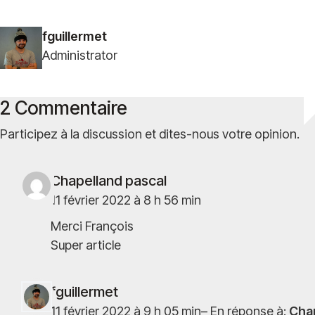
fguillermet
Administrator
2 Commentaire
Participez à la discussion et dites-nous votre opinion.
Chapelland pascal
11 février 2022 à 8 h 56 min
Merci François
Super article
fguillermet
11 février 2022 à 9 h 05 min
–
En réponse à:
Cha