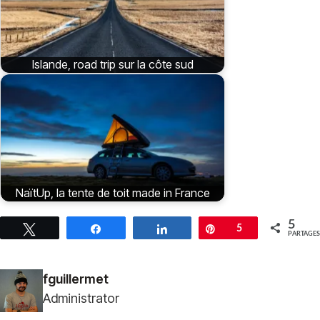
Islande, road trip sur la côte sud
NaïtUp, la tente de toit made in France
5
Tweetez
Partagez
Partagez
Épingle
5
PARTAGES
fguillermet
Administrator