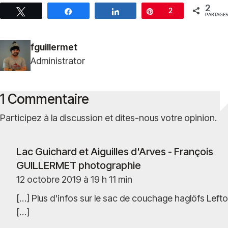
2
Tweetez
Partagez
Partagez
Épingle
2
PARTAGES
fguillermet
Administrator
1 Commentaire
Participez à la discussion et dites-nous votre opinion.
Lac Guichard et Aiguilles d'Arves - François
GUILLERMET photographie
12 octobre 2019 à 19 h 11 min
[…] Plus d'infos sur le sac de couchage haglöfs Lefto
[…]