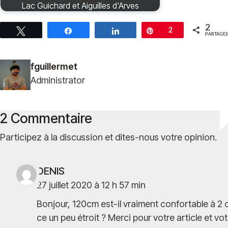
Lac Guichard et Aiguilles d'Arves
2
Tweetez
Partagez
Partagez
Épingle
2
PARTAGES
fguillermet
Administrator
2 Commentaire
Participez à la discussion et dites-nous votre opinion.
DENIS
27 juillet 2020 à 12 h 57 min
Bonjour, 120cm est-il vraiment confortable à 2 
ce un peu étroit ? Merci pour votre article et vot