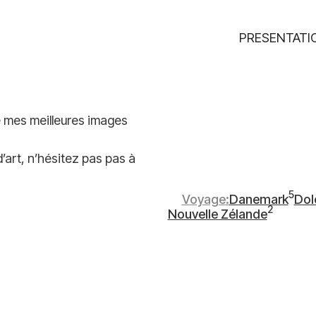
PRESENTATI
e mes meilleures images
’art, n’hésitez pas pas à
5
Voyage
Danemark
Dol
5
5
2
Nouvelle Zélande
2
articles
arti
articles