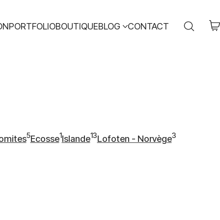
ON
PORTFOLIO
BOUTIQUE
BLOG
CONTACT
5
1
13
3
omites
Ecosse
Islande
Lofoten - Norvège
1
13
3
cles
produit
articles
articles