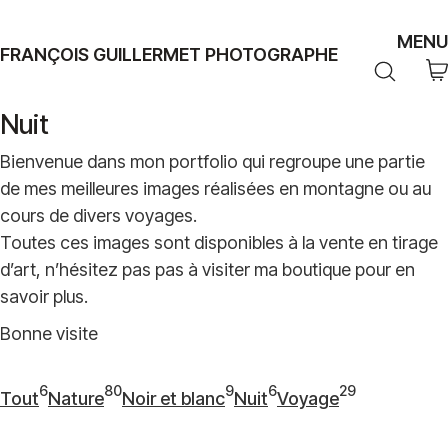
MENU
FRANÇOIS GUILLERMET PHOTOGRAPHE
Nuit
Bienvenue dans mon portfolio qui regroupe une partie
de mes meilleures images réalisées en montagne ou au
cours de divers voyages.
Toutes ces images sont disponibles à la vente en tirage
d’art, n’hésitez pas pas à visiter ma boutique pour en
savoir plus.
Bonne visite
6
80
9
6
29
Tout
Nature
Noir et blanc
Nuit
Voyage
6
80
9
6
29
articles
articles
articles
articles
articles