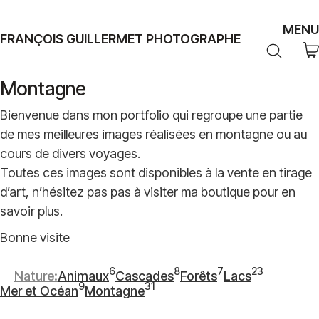
MENU
FRANÇOIS GUILLERMET PHOTOGRAPHE
Montagne
Bienvenue dans mon portfolio qui regroupe une partie
de mes meilleures images réalisées en montagne ou au
cours de divers voyages.
Toutes ces images sont disponibles à la vente en tirage
d’art, n’hésitez pas pas à visiter ma boutique pour en
savoir plus.
Bonne visite
6
8
7
23
Nature
Animaux
Cascades
Forêts
Lacs
6
8
7
23
9
31
Mer et Océan
Montagne
9
articles
31
articles
articles
articles
articles
articles