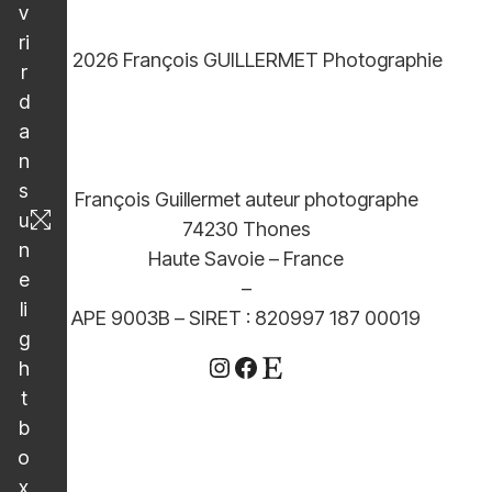
v
ri
© 2026 François GUILLERMET Photographie
r
d
a
n
s
François Guillermet auteur photographe
u
74230 Thones
n
Haute Savoie – France
e
–
li
APE 9003B – SIRET : 820997 187 00019
g
Instagram
Facebook
Etsy
h
t
b
o
x