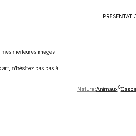
PRESENTATI
e mes meilleures images
’art, n’hésitez pas pas à
6
Nature
Animaux
Casca
6
8
articles
articl