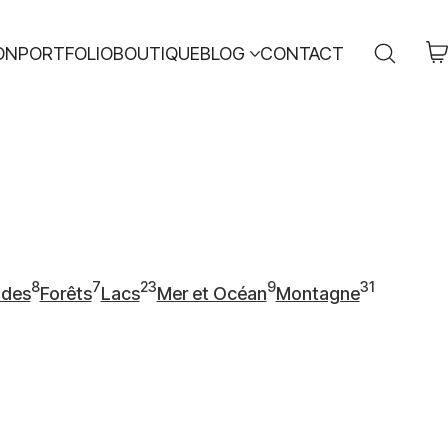
ON
PORTFOLIO
BOUTIQUE
BLOG
CONTACT
8
7
23
9
31
des
Forêts
Lacs
Mer et Océan
Montagne
7
23
9
31
es
articles
articles
articles
articles