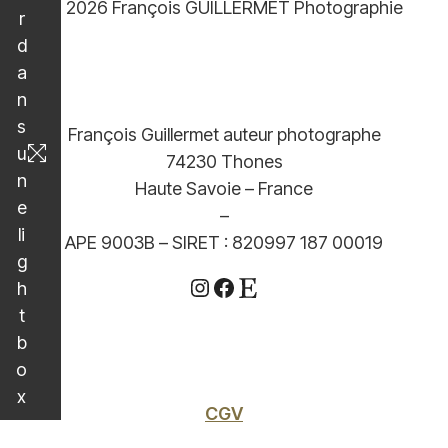
© 2026 François GUILLERMET Photographie
r
d
a
n
s
François Guillermet auteur photographe
u
74230 Thones
n
Haute Savoie – France
e
–
li
APE 9003B – SIRET : 820997 187 00019
g
Instagram
Facebook
Etsy
h
t
b
o
x
CGV