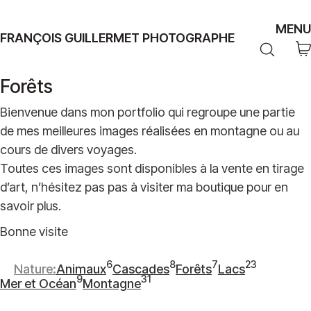
MENU
FRANÇOIS GUILLERMET PHOTOGRAPHE
Forêts
Bienvenue dans mon portfolio qui regroupe une partie
de mes meilleures images réalisées en montagne ou au
cours de divers voyages.
Toutes ces images sont disponibles à la vente en tirage
d’art, n’hésitez pas pas à visiter ma boutique pour en
savoir plus.
Bonne visite
6
8
7
23
Nature
Animaux
Cascades
Forêts
Lacs
6
8
7
23
9
31
Mer et Océan
Montagne
9
articles
31
articles
articles
articles
articles
articles