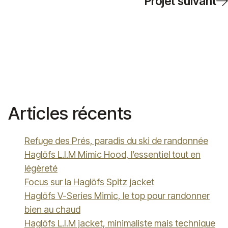
Projet suivant
Articles récents
Refuge des Prés, paradis du ski de randonnée
Haglöfs L.I.M Mimic Hood, l’essentiel tout en
légèreté
Focus sur la Haglöfs Spitz jacket
Haglöfs V-Series Mimic, le top pour randonner
bien au chaud
Haglöfs L.I.M jacket, minimaliste mais technique