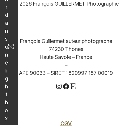
© 2026 François GUILLERMET Photographie
r
d
a
n
s
François Guillermet auteur photographe
u
74230 Thones
n
Haute Savoie – France
e
–
li
APE 9003B – SIRET : 820997 187 00019
g
Instagram
Facebook
Etsy
h
t
b
o
x
CGV