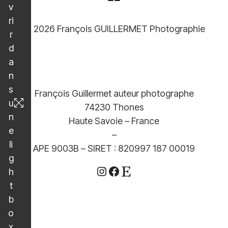
v
ri
© 2026 François GUILLERMET Photographie
r
d
a
n
s
François Guillermet auteur photographe
u
74230 Thones
n
Haute Savoie – France
e
–
li
APE 9003B – SIRET : 820997 187 00019
g
Instagram
Facebook
Etsy
h
t
b
o
x