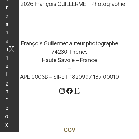
© 2026 François GUILLERMET Photographie
r
d
a
n
s
François Guillermet auteur photographe
u
74230 Thones
n
Haute Savoie – France
e
–
li
APE 9003B – SIRET : 820997 187 00019
g
Instagram
Facebook
Etsy
h
t
b
o
x
CGV