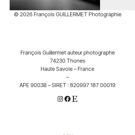
de
prix :
© 2026 François GUILLERMET Photographie
39,00€
à
499,00€
François Guillermet auteur photographe
74230 Thones
Haute Savoie – France
–
APE 9003B – SIRET : 820997 187 00019
Instagram
Facebook
Etsy