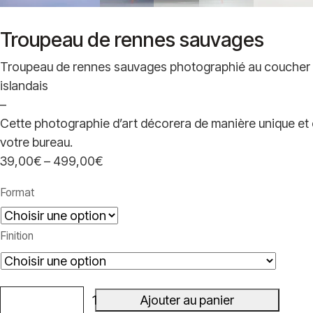
Troupeau de rennes sauvages
Troupeau de rennes sauvages photographié au coucher du
islandais
–
Cette photographie d’art décorera de manière unique et 
votre bureau.
39,00
€
–
499,00
€
Plage
de
Format
prix :
39,00€
Finition
à
499,00€
Ajouter au panier
quantité