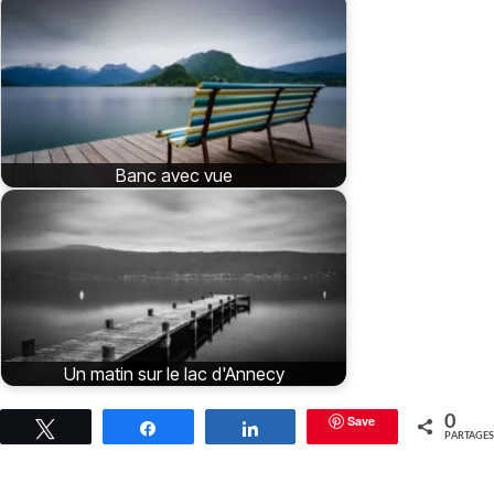
Banc avec vue
Un matin sur le lac d'Annecy
Save
0
Tweetez
Partagez
Partagez
PARTAGES