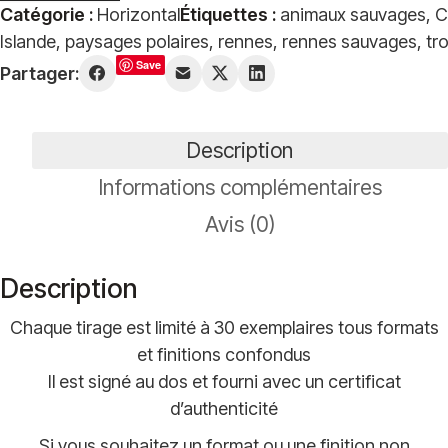
Catégorie :
Horizontal
Étiquettes :
animaux sauvages
,
C
de
Islande
,
paysages polaires
,
rennes
,
rennes sauvages
,
tr
Troupeau
Save
Partager:
de
rennes
sauvages
Description
Informations complémentaires
Avis (0)
Description
Chaque tirage est limité à 30 exemplaires tous formats
et finitions confondus
Il est signé au dos et fourni avec un certificat
d’authenticité
Si vous souhaitez un format ou une finition non