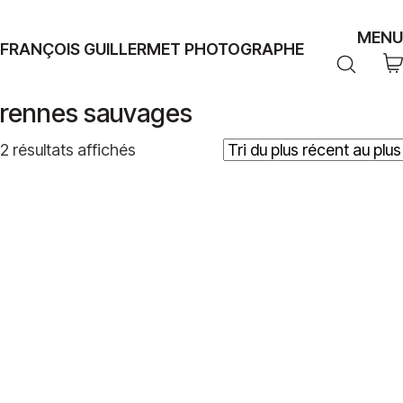
MENU
FRANÇOIS GUILLERMET PHOTOGRAPHE
rennes sauvages
Trié
2 résultats affichés
du
plus
récent
au
plus
ancien
Plage
39,00
€
–
499,00
€
de
prix :
39,00€