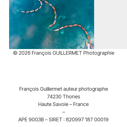
Plage
39,00
€
–
499,00
€
de
prix :
© 2026 François GUILLERMET Photographie
39,00€
à
499,00€
François Guillermet auteur photographe
74230 Thones
Haute Savoie – France
–
APE 9003B – SIRET : 820997 187 00019