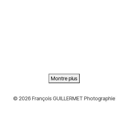
Plage
39,00
€
–
499,00
€
de
prix :
39,00€
à
499,00€
Montre plus
© 2026 François GUILLERMET Photographie