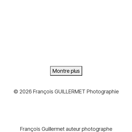
39,00€
à
499,00€
Plage
39,00
€
–
499,00
€
de
prix :
39,00€
à
Montre plus
499,00€
© 2026 François GUILLERMET Photographie
François Guillermet auteur photographe