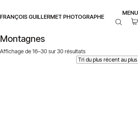
MENU
FRANÇOIS GUILLERMET PHOTOGRAPHE
Montagnes
Trié
Affichage de 16–30 sur 30 résultats
du
plus
récent
au
plus
ancien
Plage
39,00
€
–
499,00
€
de
prix :