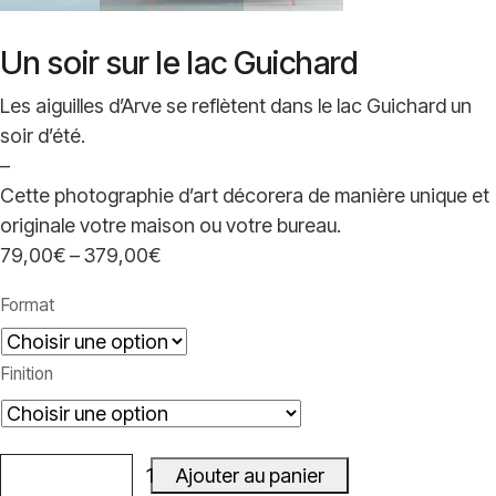
Un soir sur le lac Guichard
Les aiguilles d’Arve se reflètent dans le lac Guichard un
soir d’été.
–
Cette photographie d’art décorera de manière unique et
originale votre maison ou votre bureau.
79,00
€
–
379,00
€
Plage
de
Format
prix :
79,00€
Finition
à
379,00€
Ajouter au panier
quantité