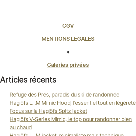
CGV
MENTIONS LEGALES
♦
Galeries privées
Articles récents
Refuge des Prés, paradis du ski de randonnée
Haglöfs L.I.M Mimic Hood, l’essentiel tout en légèreté
Focus sur la Haglöfs Spitz jacket
Haglöfs V-Series Mimic, le top pour randonner bien
au chaud
Haglöfs L.I.M jacket, minimaliste mais technique