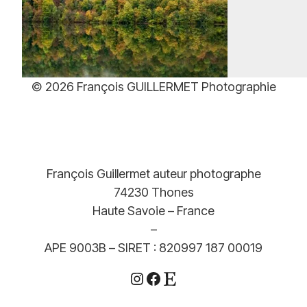
à
379,00€
Plage
39,00
€
–
499,00
€
de
prix :
© 2026 François GUILLERMET Photographie
39,00€
à
499,00€
François Guillermet auteur photographe
74230 Thones
Haute Savoie – France
–
APE 9003B – SIRET : 820997 187 00019
Instagram
Facebook
Etsy