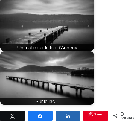
Un matin sur le lac d'Annecy
Sur le lac...
Save
0
Tweetez
Partagez
Partagez
PARTAGES