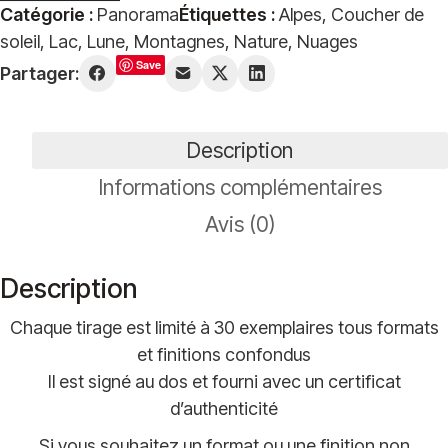
Catégorie :
Panorama
Étiquettes :
Alpes
,
Coucher de
de
soleil
,
Lac
,
Lune
,
Montagnes
,
Nature
,
Nuages
Un
Save
Partager:
soir
sur
le
Description
lac
Guichard
Informations complémentaires
Avis (0)
Description
Chaque tirage est limité à 30 exemplaires tous formats
et finitions confondus
Il est signé au dos et fourni avec un certificat
d’authenticité
Si vous souhaitez un format ou une finition non