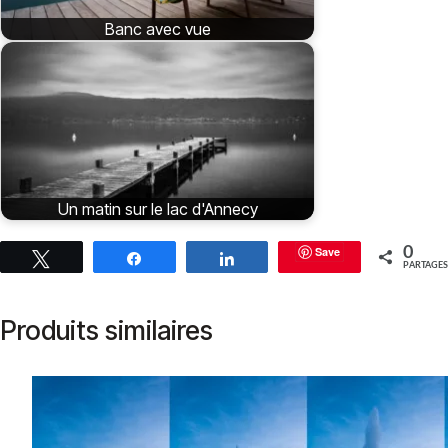
Banc avec vue
Un matin sur le lac d'Annecy
Save
0
Tweetez
Partagez
Partagez
PARTAGES
Produits similaires