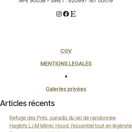
APE 9003B – SIRET : 820997 187 00019
Instagram
Facebook
Etsy
CGV
MENTIONS LEGALES
♦
Galeries privées
Articles récents
Refuge des Prés, paradis du ski de randonnée
Haglöfs L.I.M Mimic Hood, l’essentiel tout en légèreté