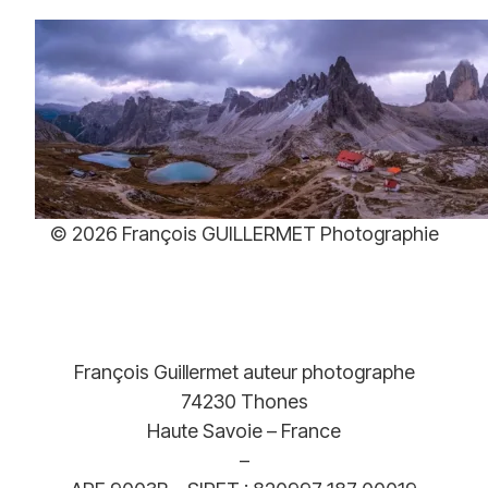
79,00€
à
379,00€
Plage
79,00
€
–
379,00
€
de
prix :
© 2026 François GUILLERMET Photographie
79,00€
à
379,00€
François Guillermet auteur photographe
74230 Thones
Haute Savoie – France
–