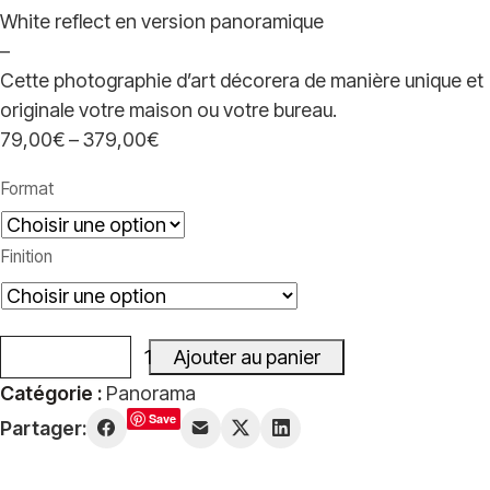
White reflect en version panoramique
–
Cette photographie d’art décorera de manière unique et
originale votre maison ou votre bureau.
79,00
€
–
379,00
€
Plage
de
Format
prix :
79,00€
Finition
à
379,00€
Ajouter au panier
quantité
Catégorie :
Panorama
de
Save
Partager:
White
reflect
-