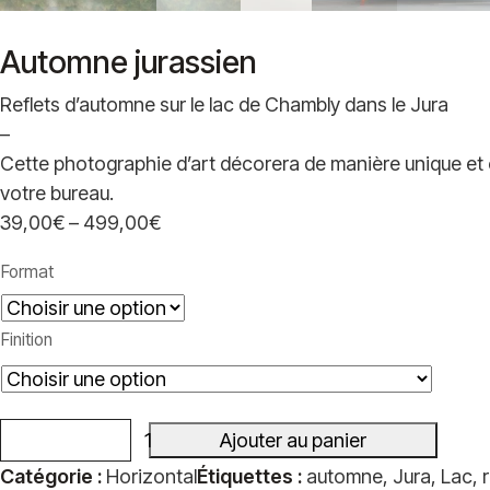
Automne jurassien
Reflets d’automne sur le lac de Chambly dans le Jura
–
Cette photographie d’art décorera de manière unique et 
votre bureau.
39,00
€
–
499,00
€
Plage
de
Format
prix :
39,00€
Finition
à
499,00€
Ajouter au panier
quantité
Catégorie :
Horizontal
Étiquettes :
automne
,
Jura
,
Lac
,
r
de