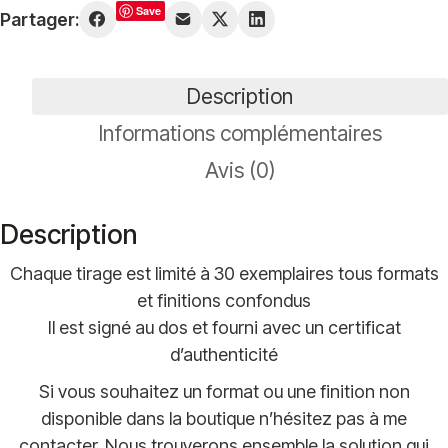
Save
Partager:
Automne
jurassien
Description
Informations complémentaires
Avis (0)
Description
Chaque tirage est limité à 30 exemplaires tous formats
et finitions confondus
Il est signé au dos et fourni avec un certificat
d’authenticité
Si vous souhaitez un format ou une finition non
disponible dans la boutique n’hésitez pas à me
contacter. Nous trouverons ensemble la solution qui