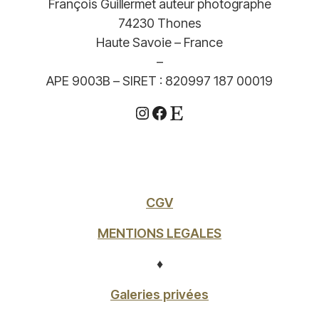
François Guillermet auteur photographe
74230 Thones
Haute Savoie – France
–
APE 9003B – SIRET : 820997 187 00019
Instagram
Facebook
Etsy
CGV
MENTIONS LEGALES
♦
Galeries privées