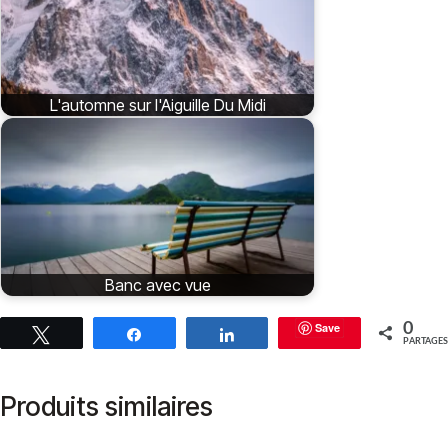
L'automne sur l'Aiguille Du Midi
Banc avec vue
Save
0
Tweetez
Partagez
Partagez
PARTAGES
Produits similaires