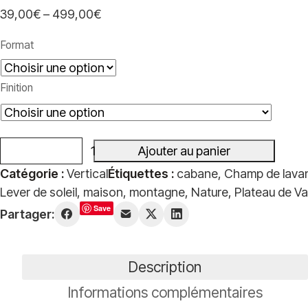
39,00
€
–
499,00
€
Plage
de
Format
prix :
39,00€
Finition
à
499,00€
Ajouter au panier
quantité
Catégorie :
Vertical
Étiquettes :
cabane
,
Champ de lava
de
Lever de soleil
,
maison
,
montagne
,
Nature
,
Plateau de Va
Au
Save
Partager:
coeur
des
lavandes
Description
Informations complémentaires