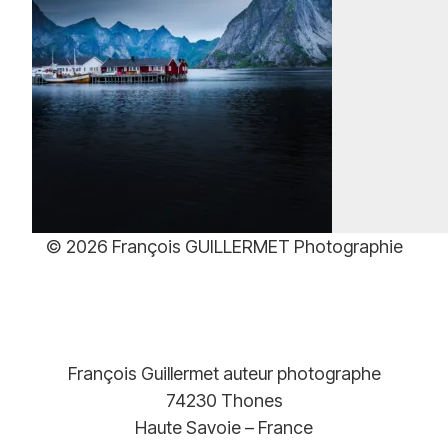
Plage
39,00
€
–
499,00
€
de
prix :
39,00€
à
499,00€
© 2026 François GUILLERMET Photographie
François Guillermet auteur photographe
74230 Thones
Haute Savoie – France