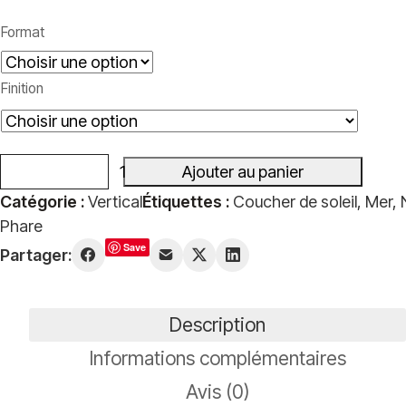
Plage
de
Format
prix :
39,00€
Finition
à
499,00€
Ajouter au panier
quantité
Catégorie :
Vertical
Étiquettes :
Coucher de soleil
,
Mer
,
de
Phare
Nugget
Save
Partager:
Point
Lighthouse
Description
Informations complémentaires
Avis (0)