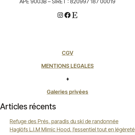
APE 9003B – SIRET : 820997 187 00019
Instagram
Facebook
Etsy
CGV
MENTIONS LEGALES
♦
Galeries privées
Articles récents
Refuge des Prés, paradis du ski de randonnée
Haglöfs L.I.M Mimic Hood, l’essentiel tout en légèreté