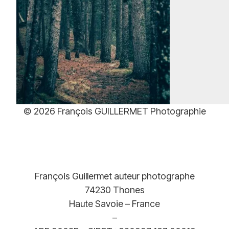
Plage
39,00
€
–
499,00
€
de
prix :
39,00€
à
499,00€
© 2026 François GUILLERMET Photographie
François Guillermet auteur photographe
74230 Thones
Haute Savoie – France
–