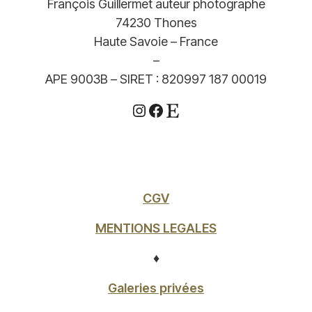
François Guillermet auteur photographe
74230 Thones
Haute Savoie – France
–
APE 9003B – SIRET : 820997 187 00019
Instagram
Facebook
Etsy
CGV
MENTIONS LEGALES
♦
Galeries privées