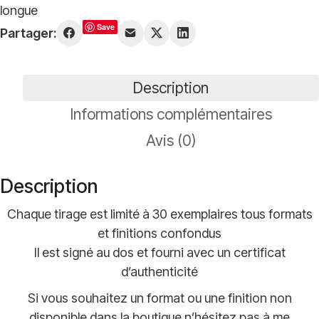
longue
Plonger
Save
Partager:
entre
lac
et
Description
montagnes
Informations complémentaires
Avis (0)
Description
Chaque tirage est limité à 30 exemplaires tous formats
et finitions confondus
Il est signé au dos et fourni avec un certificat
d’authenticité
Si vous souhaitez un format ou une finition non
disponible dans la boutique n’hésitez pas à me