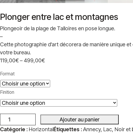
Plonger entre lac et montagnes
Plongeoir de la plage de Talloires en pose longue.
–
Cette photographie d’art décorera de manière unique et 
votre bureau.
119,00
€
–
499,00
€
Plage
de
Format
prix :
119,00€
Finition
à
499,00€
Ajouter au panier
quantité
Catégorie :
Horizontal
Étiquettes :
Annecy
,
Lac
,
Noir et
de