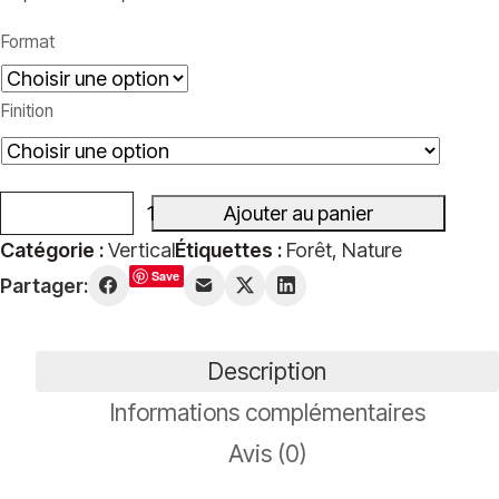
Plage
de
Format
prix :
39,00€
Finition
à
499,00€
Ajouter au panier
quantité
Catégorie :
Vertical
Étiquettes :
Forêt
,
Nature
de
Save
Partager:
In
the
woods
Description
Informations complémentaires
Avis (0)