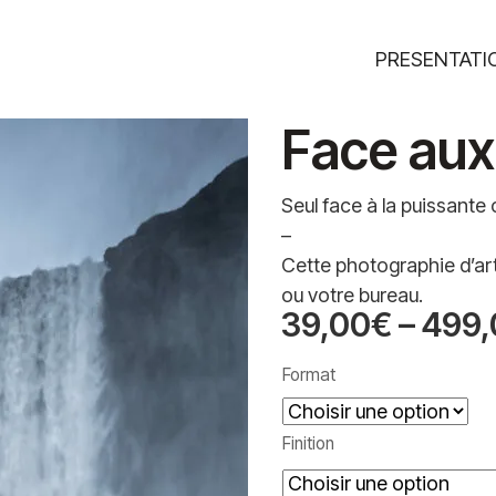
PRESENTATI
Face aux
Seul face à la puissante
–
Cette photographie d’art
ou votre bureau.
39,00
€
–
499,
Plage
de
Format
prix :
39,00€
Finition
à
499,00€