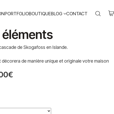
ON
PORTFOLIO
BOUTIQUE
BLOG
CONTACT
 éléments
 cascade de Skogafoss en Islande.
 décorera de manière unique et originale votre maison
00
€