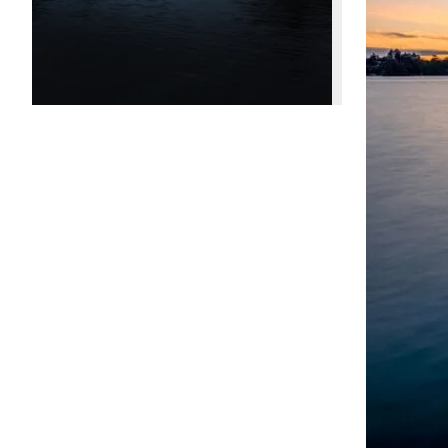
39,00€
à
499,00€