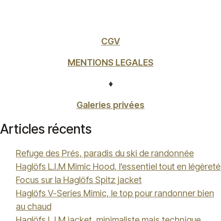
CGV
MENTIONS LEGALES
♦
Galeries privées
Articles récents
Refuge des Prés, paradis du ski de randonnée
Haglöfs L.I.M Mimic Hood, l’essentiel tout en légèreté
Focus sur la Haglöfs Spitz jacket
Haglöfs V-Series Mimic, le top pour randonner bien
au chaud
Haglöfs L.I.M jacket, minimaliste mais technique