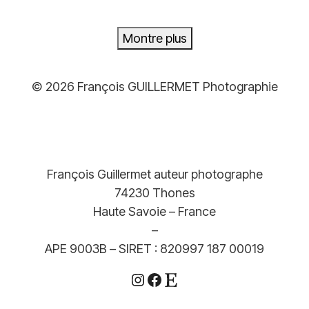
prix :
119,00€
Montre plus
à
499,00€
© 2026 François GUILLERMET Photographie
François Guillermet auteur photographe
74230 Thones
Haute Savoie – France
–
APE 9003B – SIRET : 820997 187 00019
Instagram
Facebook
Etsy