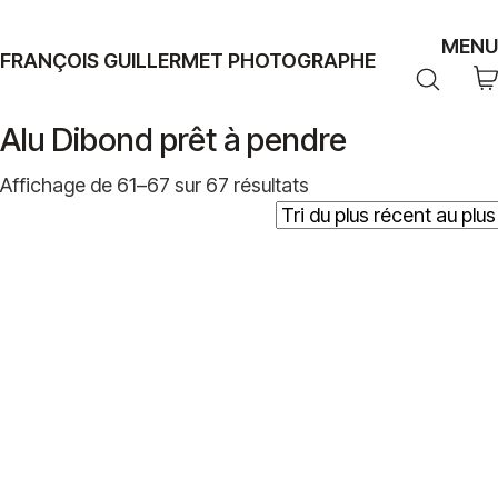
MENU
FRANÇOIS GUILLERMET PHOTOGRAPHE
Alu Dibond prêt à pendre
Trié
Affichage de 61–67 sur 67 résultats
du
plus
récent
au
plus
ancien
Plage
39,00
€
–
499,00
€
de
prix :