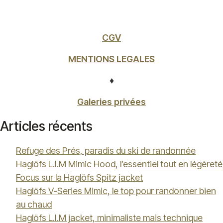
CGV
MENTIONS LEGALES
♦
Galeries privées
Articles récents
Refuge des Prés, paradis du ski de randonnée
Haglöfs L.I.M Mimic Hood, l’essentiel tout en légèreté
Focus sur la Haglöfs Spitz jacket
Haglöfs V-Series Mimic, le top pour randonner bien
au chaud
Haglöfs L.I.M jacket, minimaliste mais technique