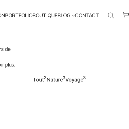
ON
PORTFOLIO
BOUTIQUE
BLOG
CONTACT
rs de
r plus.
3
3
3
Tout
Nature
Voyage
3
3
3
articles
articles
articles