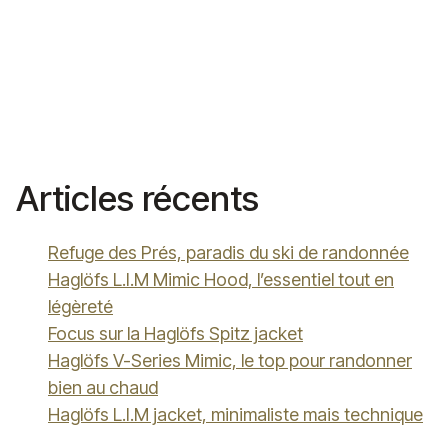
Articles récents
Refuge des Prés, paradis du ski de randonnée
Haglöfs L.I.M Mimic Hood, l’essentiel tout en
légèreté
Focus sur la Haglöfs Spitz jacket
Haglöfs V-Series Mimic, le top pour randonner
bien au chaud
Haglöfs L.I.M jacket, minimaliste mais technique