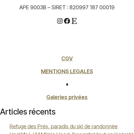
APE 9003B – SIRET : 820997 187 00019
Instagram
Facebook
Etsy
CGV
MENTIONS LEGALES
♦
Galeries privées
Articles récents
Refuge des Prés, paradis du ski de randonnée