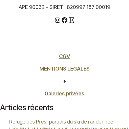
APE 9003B – SIRET : 820997 187 00019
Instagram
Facebook
Etsy
CGV
MENTIONS LEGALES
♦
Galeries privées
Articles récents
Refuge des Prés, paradis du ski de randonnée