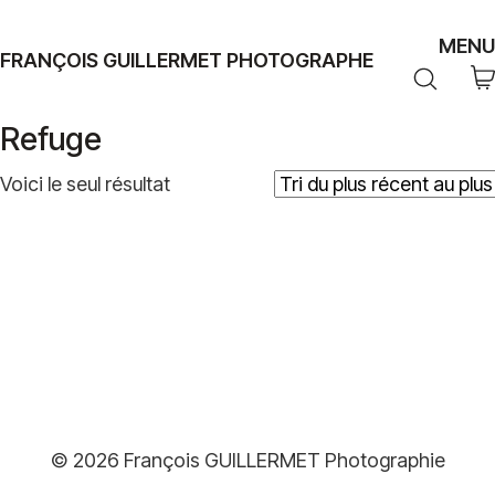
MENU
FRANÇOIS GUILLERMET PHOTOGRAPHE
Refuge
Voici le seul résultat
Plage
79,00
€
–
379,00
€
de
prix :
© 2026 François GUILLERMET Photographie
79,00€