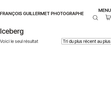
MENU
FRANÇOIS GUILLERMET PHOTOGRAPHE
Iceberg
Voici le seul résultat
Plage
39,00
€
–
499,00
€