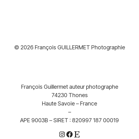
de
prix :
39,00€
à
499,00€
© 2026 François GUILLERMET Photographie
François Guillermet auteur photographe
74230 Thones
Haute Savoie – France
–
APE 9003B – SIRET : 820997 187 00019
Instagram
Facebook
Etsy