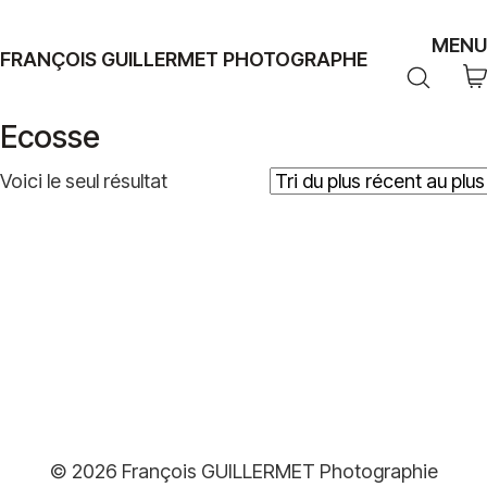
MENU
FRANÇOIS GUILLERMET PHOTOGRAPHE
Ecosse
Voici le seul résultat
Plage
39,00
€
–
499,00
€
de
prix :
© 2026 François GUILLERMET Photographie
39,00€